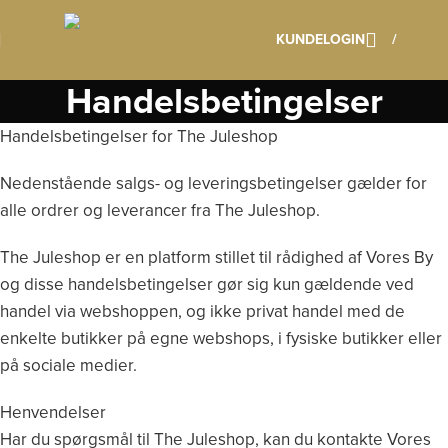
Dette er en demo, ikke en rigtig hjemmeside. Kontakt Provi
KUNDELOGIN
/
0,00
K
på reklamebureau@provi.dk for mere info
Klik her os læs mere om vores vigtige datoer
Handelsbetingelser
Handelsbetingelser for The Juleshop
Nedenstående salgs- og leveringsbetingelser gælder for
alle ordrer og leverancer fra The Juleshop.
The Juleshop er en platform stillet til rådighed af Vores By
og disse handelsbetingelser gør sig kun gældende ved
handel via webshoppen, og ikke privat handel med de
enkelte butikker på egne webshops, i fysiske butikker eller
på sociale medier.
Henvendelser
Har du spørgsmål til The Juleshop, kan du kontakte Vores